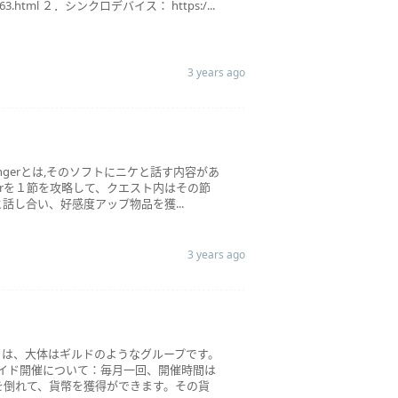
3.html ２．シンクロデバイス： https:/...
3 years ago
engerとは,そのソフトにニケと話す内容があ
terを１節を攻略して、クエスト内はその節
し合い、好感度アップ物品を獲...
3 years ago
ンとは、大体はギルドのようなグループです。
イド開催について：毎月一回、開催時間は
を倒れて、貨幣を獲得ができます。その貨