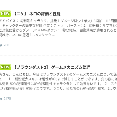
【ニケ】 ネロの評価と性能
アドバイス： 防御系キャラクタ、挑発＋ダメージ減少＋最大HP増加＋HP回復
キャラクターの簡単な評価 企業：テトラ バースト：2 武器種：サブマシ
と対象に受けるダメージ14.14%ダウン：5秒間維持、回復効果が適用されると
間維持、ネコの恩返し：5スタック ...
700
【ブラウンダスト2】 ゲームメカニズム整理
皆さん、こんにちは。今日はブラウンダスト2 のゲームメカニズムについて
て： １．耐性減少スキルは耐性が0％まで減らすことができます、負の数に
ル効果-50％物理耐性は0％物理耐性キャラクタとして効果ないです。 ２．
は行動開始から行動終了までです。つまり、私たちの行動-敵の行動で、2ラウンド
2475