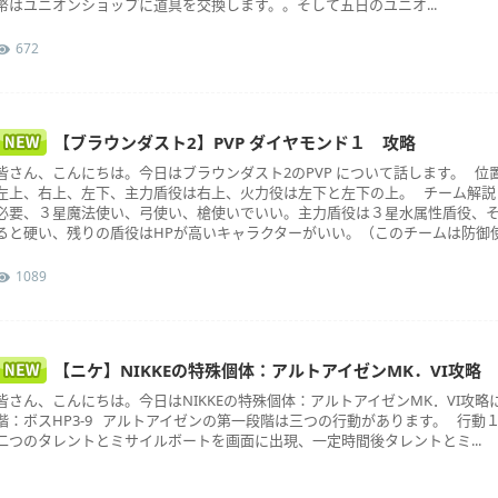
幣はユニオンショップに道具を交換します。。そして五日のユニオ...
672
【ブラウンダスト2】PVP ダイヤモンド１ 攻略
皆さん、こんにちは。今日はブラウンダスト2のPVP について話します。 
左上、右上、左下、主力盾役は右上、火力役は左下と左下の上。 チーム解説
必要、３星魔法使い、弓使い、槍使いでいい。主力盾役は３星水属性盾役、
ると硬い、残りの盾役はHPが高いキャラクターがいい。（このチームは防御使用不
1089
【ニケ】NIKKEの特殊個体：アルトアイゼンMK．VI攻略
皆さん、こんにちは。今日はNIKKEの特殊個体：アルトアイゼンMK．VI攻
階：ボスHP3-9 アルトアイゼンの第一段階は三つの行動があります。 行動
二つのタレントとミサイルボートを画面に出現、一定時間後タレントとミ...