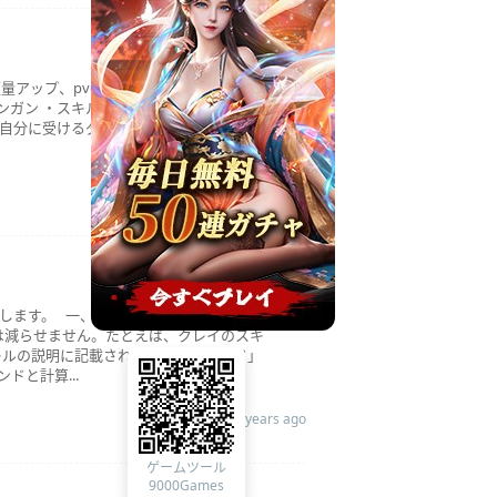
量アップ、pveの使用ところは狭いです。
ンガン ・スキル１：回復効果が適用される
自分に受けるダメージ8.43%ダウン：5秒
3 years ago
話します。 一、ゲームメカニズムについ
は減らせません。たとえば、クレイのスキ
スキルの説明に記載されている「ラウンド」
と計算...
3 years ago
ゲームツール
9000Games