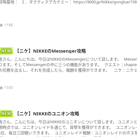
前哨基地： １．タクティクアカテミー： https://9000.jp/Nikke/gonglue/1586
1188
【ニケ】NIKKEのMessenger攻略
皆さん、こんにちは。今日はNIKKEのMessengerについて話します。 Mess
ります。そしてMessengerの中に三つの機能があります。 クエスト：chap
の任務を出るし、それを完成したら、報酬を獲得ができます。 ニケ：ニケと話
1550
【ニケ】NIKKEのユニオン攻略
皆さん、こんにちは。今日はNIKKEのユニオンについて話します。 ユニオ
現時点では、ユニオンレイドを通じて、貨幣を獲得ができます。 ユニオンレ
5日、毎日三回戦いできます。 ユニオンレイド報酬：ユニオンレイドのボス