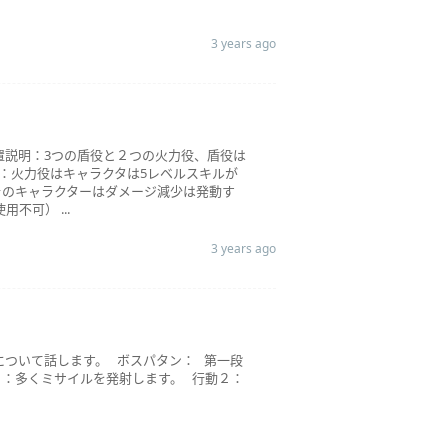
3 years ago
位置説明：3つの盾役と２つの火力役、盾役は
：火力役はキャラクタは5レベルスキルが
そのキャラクターはダメージ減少は発動す
可） ...
3 years ago
略について話します。 ボスパタン： 第一段
１：多くミサイルを発射します。 行動２：