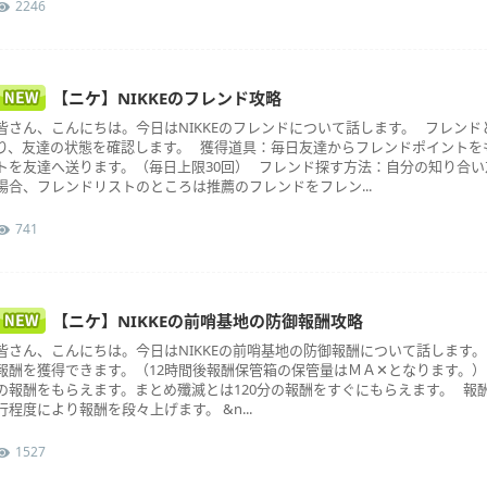
2246
【ニケ】NIKKEのフレンド攻略
皆さん、こんにちは。今日はNIKKEのフレンドについて話します。 フレン
り、友達の状態を確認します。 獲得道具：毎日友達からフレンドポイントを
トを友達へ送ります。（毎日上限30回） フレンド探す方法：自分の知り合
場合、フレンドリストのところは推薦のフレンドをフレン...
741
【ニケ】NIKKEの前哨基地の防御報酬攻略
皆さん、こんにちは。今日はNIKKEの前哨基地の防御報酬について話します
報酬を獲得できます。（12時間後報酬保管箱の保管量はＭＡ✕となります。
の報酬をもらえます。まとめ殲滅とは120分の報酬をすぐにもらえます。 報
行程度により報酬を段々上げます。 &n...
1527