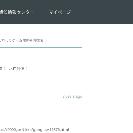
諸侯情報センター
マイページ
タ： ネロ評価：
3 years ago
p/Nikke/gonglue/15876.html