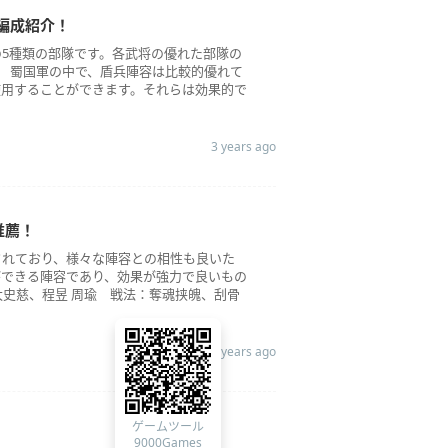
編成紹介！
5種類の部隊です。各武将の優れた部隊の
 蜀国軍の中で、盾兵陣容は比較的優れて
使用することができます。それらは効果的で
3 years ago
推薦！
されており、様々な陣容との相性も良いた
ができる陣容であり、効果が強力で良いもの
太史慈、程昱 周瑜 戦法：奪魂挟魄、刮骨
3 years ago
ゲームツール
9000Games