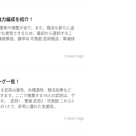
強力編成を紹介！
更新や調整があり、また、戦法も新たに追
でも使用できるため、最初から選択するこ
撫徳軍民、藤甲兵 司馬懿 武将戦法：奪魂挟
3 years ago
ング一覧！
なる武将は属性、兵種適性、戦法効果など
きます。ここで推薦する10人の武将は、ゲ
 武将1：曹操 武将2：司馬懿 これら2
1人で、非常に優れた支援効...
3 years ago