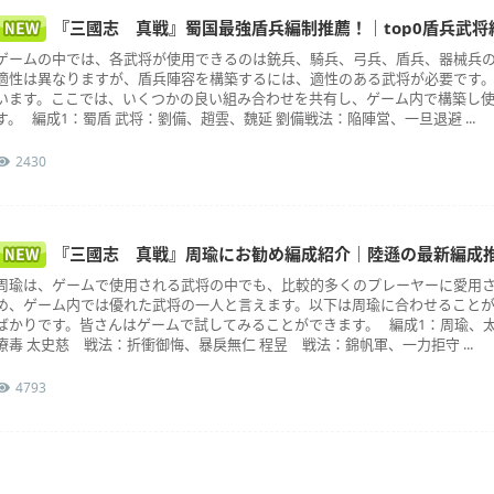
『三國志 真戦』蜀国最強盾兵編制推薦！｜top0盾兵武将
ゲームの中では、各武将が使用できるのは銃兵、騎兵、弓兵、盾兵、器械兵の
適性は異なりますが、盾兵陣容を構築するには、適性のある武将が必要です。
います。ここでは、いくつかの良い組み合わせを共有し、ゲーム内で構築し
す。 編成1：蜀盾 武将：劉備、趙雲、魏延 劉備戦法：陥陣営、一旦退避 ...
2430
『三國志 真戦』周瑜にお勧め編成紹介｜陸遜の最新編成
周瑜は、ゲームで使用される武将の中でも、比較的多くのプレーヤーに愛用
め、ゲーム内では優れた武将の一人と言えます。以下は周瑜に合わせること
ばかりです。皆さんはゲームで試してみることができます。 編成1：周瑜、
療毒 太史慈 戦法：折衝御悔、暴戾無仁 程昱 戦法：錦帆軍、一力拒守 ...
4793