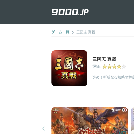
ゲーム一覧
三國志 真戦
三國志 真戦
評価:
進め！斬新なる知略の舞