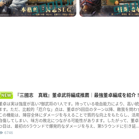
『三國志 真戦』董卓武将編成推薦｜最強董卓編成を紹介
董卓は実は強度が高い7御武将の1人です。持っている吸血能力により、高い
ます。ただ、比較的「厄介な」点は、董卓が5回目のターン以降、敵我を問わ
この機能は、陣容全体にダメージを与えることで質的な向上をもたらし、活
自傷してしまい、味方の敗北につながる可能性があります。したがって、董卓
つ目は、最初の5ラウンドで爆発的なダメージを与え、第5ラウンドに引き延...
6746