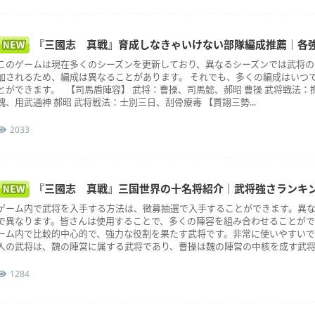
『三國志 真戦』育成しなきゃいけない部隊編成推薦｜各
このゲームは現在多くのシーズンを更新しており、異なるシーズンでは武将の
加されるため、編成は異なることがあります。 それでも、多くの編成はいつ
とができます。 【司馬盾陣容】 武将：曹操、司馬懿、郝昭 曹操 武将戦法：
魄、用武通神 郝昭 武将戦法：士別三日、刮骨療毒 【賈詡三勢...
2033
『三國志 真戦』三国世界の十名将紹介｜武将強さランキ
ゲーム内で武将を入手する方法は、徴募抽選で入手することができます。異
で異なります。皆さんは使用することで、多くの陣容を組み合わせることがで
ーム内で比較的中心的で、強力な役割を果たす武将です。非常に使いやすいです。
人の武将は、魏の陣営に属する武将であり、曹操は魏の陣営の中核を成す武将の
1284