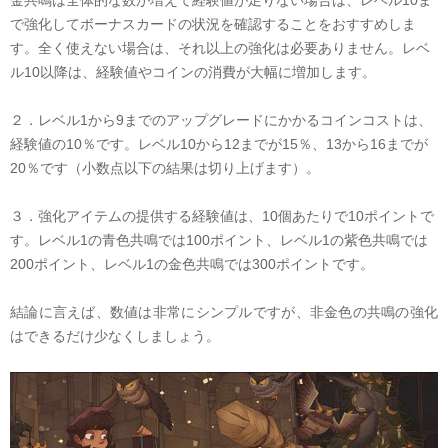
金共鳴は全体的な数が増えて経験値が足りない場合は、レベル
10
ま
で強化してボーナスカードの状況を確認することをおすすめしま
す。全く使えない場合は、それ以上の強化は必要ありません。レベ
ル
10
以降は、経験値やコインの消費が大幅に増加します。
２．
レベル
1
から
9
までのアップグレードにかかるコインコストは、
経験値の
10
％です。レベル
10
から
12
までが
15
％、
13
から
16
までが
20
％です（小数点以下の結果は切り上げます）。
３．
強化アイテムの提供する経験値は、
10
個あたりで
10
ポイントで
す。レベル
1
の青色共鳴では
100
ポイント、レベル
1
の紫色共鳴では
200
ポイント、レベル
1
の金色共鳴では
300
ポイントです。
結論
に言えば、数値は非常にシンプルですが、非金色の
共鳴
の強化
はできるだけ少なくしましょう。