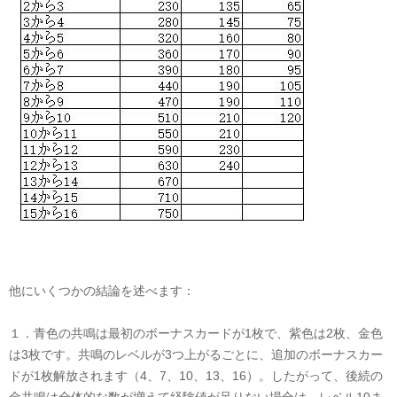
他にいくつかの結論を述べます：
１．
青色の共鳴は最初のボーナスカードが
1
枚で、紫色は
2
枚、金色
は
3
枚です。共鳴のレベルが
3
つ上がるごとに、追加のボーナスカー
ドが
1
枚解放されます（
4
、
7
、
10
、
13
、
16
）。したがって、後続の