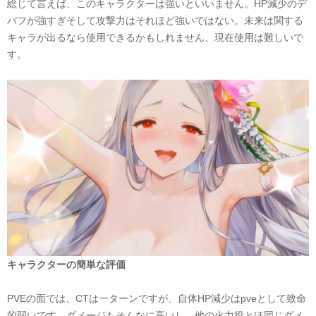
総じて言えば、このキャラクターは
強いといいません。
HP
減少のデ
バフが強すぎそして攻撃力はそれほど強いではない。未来は関する
キャラが出るなら使用できるかもしれません、現在使用は難しいで
す。
キャラクターの簡単な評価
PVE
の面では、
CT
は一ターンですが、自体
HP
減少は
pve
として致命
的弱いです。ダメージもそんなに高いし、他の火力役とほ同じダメ