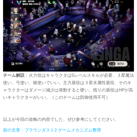
チーム解説
：火力役はキャラクタは
5
レベルスキルが必要、３星魔法
使い、弓使い、槍使いでいい。主力盾役は３星水属性盾役、そのキ
ャラクターはダメージ減少は発動すると硬い、残りの盾役は
HP
が高
いキャラクターがいい。（このチームは防御使用不可）
以上が今回の攻略の内容でした、ぜひ参考にしてください。
前の文章：ブラウンダスト2 ゲームメカニズム整理