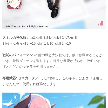
スキルの強化順：
ex3>skill 1,3 lv4>skill
3
lv7>skill
1
lv
7
>>ex5>skill
3
lv
10
>skill 1 lv10>skill
2
lv10
戦闘のパフォーマンス
:
総力戦と大決戦では
、敵に移動することが
でき、持続ダメージを造ります。特殊な機能が持ちが、
PVPでは、
ほとんどこのキャラを使用しません。
専用武器
:
攻撃力
、ダメージ
が増加し、
このキャラはあまり使用し
ませんため、使用すれば強化します。