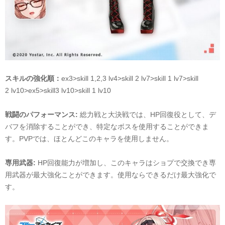
スキルの強化順：
ex3>skill 1,2,3 lv4>skill
2
lv7>skill
1
lv
7
>skill
2
lv
10
>ex5>skill
3
lv
10
>skill 1 lv10
戦闘のパフォーマンス
:
総力戦と大決戦では、
HP
回復役として、デ
バフを消除することができ、特定なボスを使用することができま
す。
PVPでは、ほとんどこのキャラを使用しません。
専用武器
:
HP
回復能力が
増加し、
このキャラはショプで交換でき専
用武器が最大強化ことができます。使用ならできるだけ最大強化で
す。