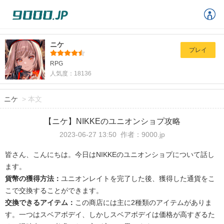
ニケ
プレイ
RPG
人気度：18136
ニケ
>
本文
【ニケ】NIKKEのユニオンショプ攻略
2023-06-27 13:50
作者：9000.jp
皆さん、こんにちは。今日はNIKKEのユニオンショプについて話し
ます。
貨幣の獲得方法：
ユニオンレイトを
完了した後、
獲得した通貨をこ
こで交換することができます。
交換できるアイテム：
この商店には主に2種類のアイテムがありま
す。
一つはスベアボデイ、しかし
スベアボデイ
は価格が高すぎるた