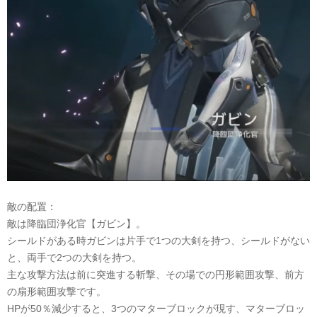
敵の配置：
敵は降臨団浄化官【ガビン】。
シールドがある時ガビンは片手で
1つの大剣を持つ、シールドがない
と、両手で2つの大剣を持つ。
主な攻撃方法は前に突進する斬撃、その場での円形範囲攻撃、前方
の扇形範囲攻撃です。
HP
が
50％減少すると、3つのマターブロックが現す、マターブロッ