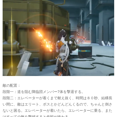
敵の配置：
段階一：道を阻む降臨団メンバー
7体を撃退する。
段階二：エレベーターが着くまで耐え抜く、時間は８０秒、結構長
い間に、敵はエリート、ボスとかどんどんくるので、ちゃんと倒さ
ないと困る。エレベーターが着いたら、エレベーターに乗る、また
はすべての敵を撃破すると作戦が終わる。