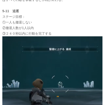
5-11 追逐
ステージ目標：
①一人も撤退しない
②撤退人数が1人以内
③２４０秒以内に行動を完了する