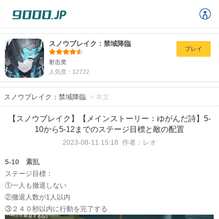
スノウブレイク：禁域降臨
プレイ
射击类
人気度：12722
スノウブレイク：禁域降臨
>
本文
【スノウブレイク】【メインストーリー：ゆがんだ詩】5-
10から5-12までのステージ目標と敵の配置
2023-08-11 15:18
作者：レオ
5-10 紊乱
ステージ目標：
①一人も撤退しない
②撤退人数が1人以内
③２４０秒以内に行動を完了する