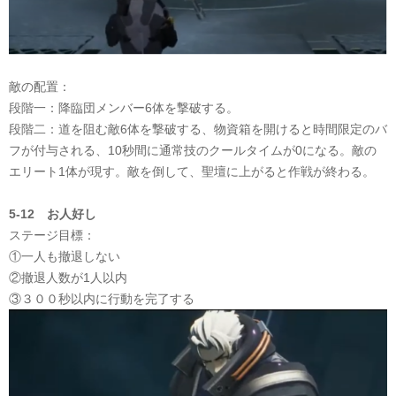
敵の配置：
段階一：降臨団メンバー
6体を撃破する。
段階二：道を阻む敵
6体を撃破する、物資箱を開けると時間限定のバ
フが付与される、10秒間に通常技のクールタイムが0になる。敵の
エリート1体が現す。敵を倒して、聖壇に上がると作戦が終わる。
5-12 お人好し
ステージ目標：
①一人も撤退しない
②撤退人数が1人以内
③３００秒以内に行動を完了する